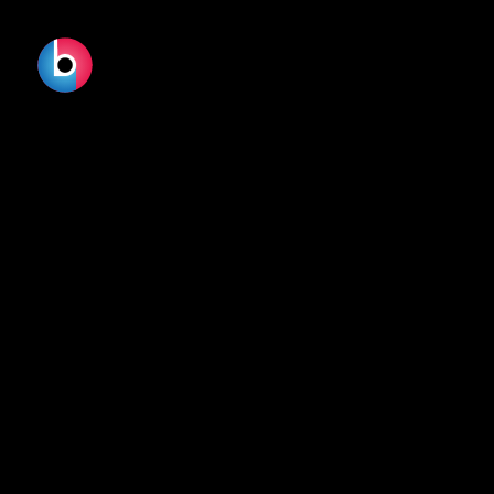
BMW - B
XMAS